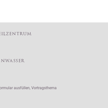
eilzentrum
enwasser
formular ausfüllen, Vortragsthema