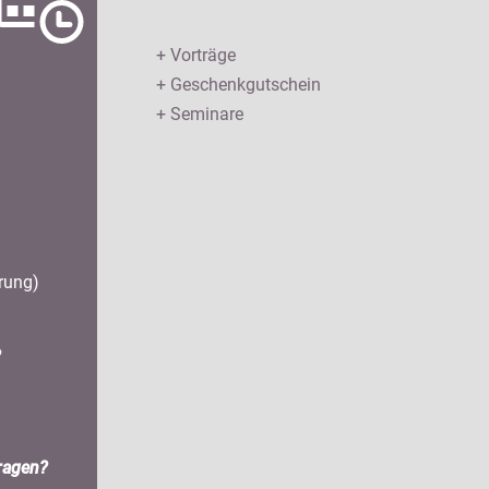
+ Vorträge
+ Geschenkgutschein
+ Seminare
rung)
?
ragen?