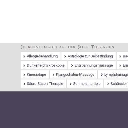
Navigation
Anfahrt
Praxisteam
Kontakt
Impressum
überspringen
Sie befinden sich auf der Seite: Therapien
Navigation
Allergiebehandlung
Astrologie zur Selbstfindung
Ba
überspringen
Dunkelfeldmikroskopie
Entspannungsmassage
Er
Kinesiotape
Klangschalen-Massage
Lymphdrainag
Säure-Basen-Therapie
Schmerztherapie
Schüssler-