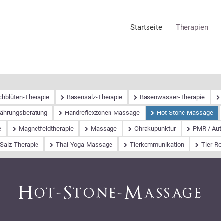
Navigation
Startseite
Therapien
überspringen
chblüten-Therapie
Basensalz-Therapie
Basenwasser-Therapie
nährungsberatung
Handreflexzonen-Massage
Hot-Stone-Massage
e
Magnetfeldtherapie
Massage
Ohrakupunktur
PMR / Aut
Salz-Therapie
Thai-Yoga-Massage
Tierkommunikation
Tier-R
Hot-Stone-Massage