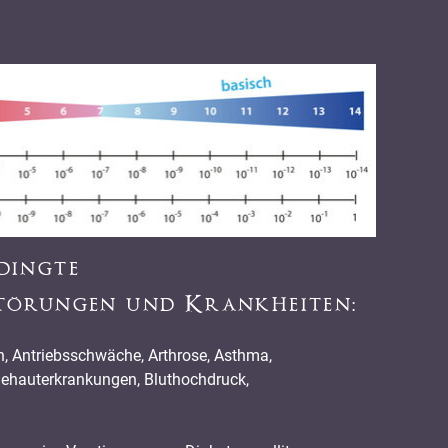
edingte
störungen und Krankheiten:
en, Antriebsschwäche, Arthrose, Asthma,
dehauterkrankungen, Bluthochdruck,