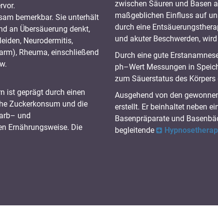
zwischen Säuren und Basen al
rvor.
maßgeblichen Einfluss auf un
sam bemerkbar. Sie unterhält
durch eine Entsäuerungsthera
and an Übersäuerung denkt,
und akuter Beschwerden, wird 
eiden, Neurodermitis,
darm), Rheuma, einschließend
Durch eine gute Erstanamnese 
w.
ph–Wert Messungen in Speiche
zum Säuerstatus des Körpers 
n ist geprägt durch einen
Ausgehend von den gewonnenen
ohe Zuckerkonsum und die
erstellt. Er beinhaltet neben 
Farb– und
Basenpräparate und Basenbäd
den Ernährungsweise. Die
begleitende
Hypnosetherap