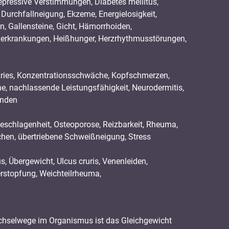
pressive Verstimmungen, Diabetes mellitus,
Durchfallneigung, Ekzeme, Energielosigkeit,
, Gallensteine, Gicht, Hämorrhoiden,
zerkrankungen, Heißhunger, Herzrhythmusstörungen,
aries, Konzentrationsschwäche, Kopfschmerzen,
, nachlassende Leistungsfähigkeit, Neurodermitis,
inden
geschlagenheit, Osteoporose, Reizbarkeit, Rheuma,
hen, übertriebene Schweißneigung, Stress
s, Übergewicht, Ulcus cruris, Venenleiden,
rstopfung, Weichteilrheuma,
wechselwege im Organismus ist das Gleichgewicht