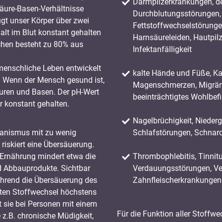
Darmpilzerkrankungen, de
äure-Basen-Verhältnisse
Durchblutungsstörungen, 
gt unser Körper über zwei
Fettstoffwechselstörungen
lt im Blut konstant gehalten
Harnsäureleiden, Hautpil
hen besteht zu 80% aus
Infektanfälligkeit
menschliche Leben entwickelt
kalte Hände und Füße, K
. Wenn der Mensch gesund ist,
Magenschmerzen, Migräne
äuren und Basen. Der pH-Wert
beeinträchtigtes Wohlbef
r konstant gehalten.
Nagelbrüchigkeit, Nieder
rganismus mit zu wenig
Schlafstörungen, Schnarc
riskiert eine Übersäuerung.
 Ernährung mindert etwa die
Thrombophlebitis, Tinnitu
d Abbauprodukte. Sichtbar
Verdauungsstörungen, Ve
hrend die Übersäuerung des
Zahnfleischerkrankungen
ten Stoffwechsel höchstens
t sie bei Personen mit einem
Für die Funktion aller Stoff
 z.B. chronische Müdigkeit,