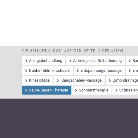
Navigation
Anfahrt
Praxisteam
Kontakt
Impressum
überspringen
Sie befinden sich auf der Seite: Therapien
Navigation
Allergiebehandlung
Astrologie zur Selbstfindung
Ba
überspringen
Dunkelfeldmikroskopie
Entspannungsmassage
Er
Kinesiotape
Klangschalen-Massage
Lymphdrainag
Säure-Basen-Therapie
Schmerztherapie
Schüssler-