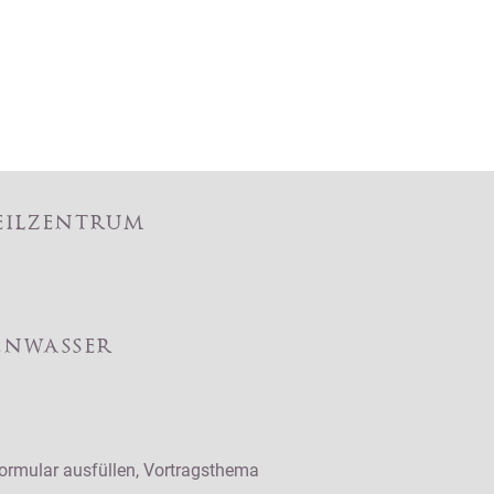
eilzentrum
enwasser
formular ausfüllen, Vortragsthema