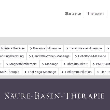
Navigation
Startseite
Therapien
überspringen
chblüten-Therapie
Basensalz-Therapie
Basenwasser-Therapie
nährungsberatung
Handreflexzonen-Massage
Hot-Stone-Massage
e
Magnetfeldtherapie
Massage
Ohrakupunktur
PMR / Aut
Salz-Therapie
Thai-Yoga-Massage
Tierkommunikation
Tier-R
Säure-Basen-Therapie