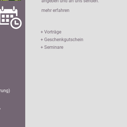
angeben und an uns senden.
mehr erfahren
+ Vorträge
+ Geschenkgutschein
+ Seminare
rung)
?