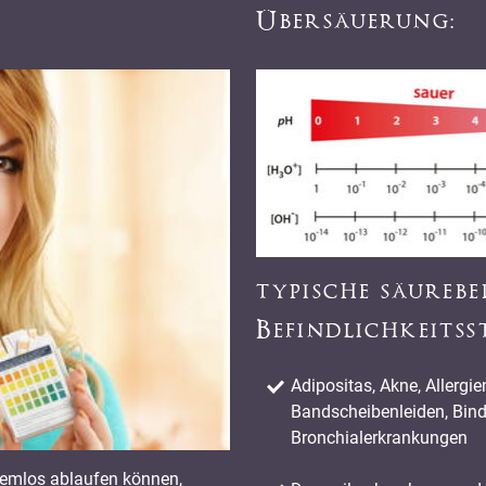
Übersäuerung:
typische säureb
Befindlichkeits
Adipositas, Akne, Allergi
Bandscheibenleiden, Bin
Bronchialerkrankungen
lemlos ablaufen können,